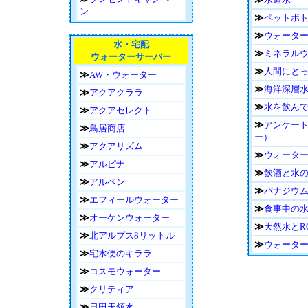
ン
≫
ペットボ
≫
ウォータ
水・宅配
≫
ミネラル
ウォーターサーバー
≫
人間にと
≫
AW・ウォーター
≫
海洋深層
≫
アクアクララ
≫
水を飲ん
≫
アクアセレクト
≫
アンケー
≫
鳥居商店
ー）
≫
アクアリズム
≫
ウォータ
≫
アルピナ
≫
飲酒と水
≫
アルペン
≫
バナジウ
≫
エフィールウォーター
≫
食事中の
≫
オーケンウォーター
≫
天然水とR
≫
北アルプス8リットル
≫
ウォータ
≫
宅水便のキララ
≫
コスモウォーター
≫
クリティア
≫
日田天領水