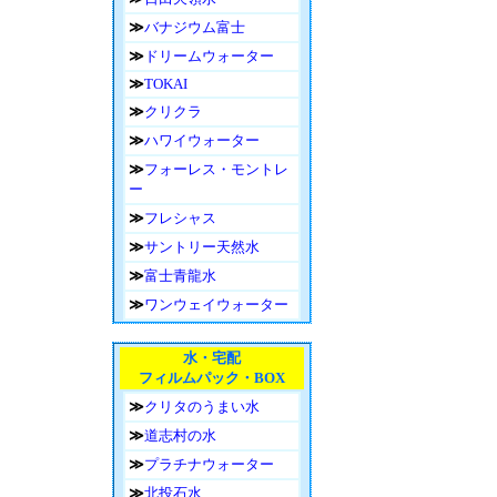
≫
バナジウム富士
≫
ドリームウォーター
≫
TOKAI
≫
クリクラ
≫
ハワイウォーター
≫
フォーレス・モントレ
ー
≫
フレシャス
≫
サントリー天然水
≫
富士青龍水
≫
ワンウェイウォーター
水・宅配
フィルムパック・BOX
≫
クリタのうまい水
≫
道志村の水
≫
プラチナウォーター
≫
北投石水