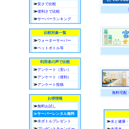
≫
安さで比較
≫
便利さで比較
≫
サーバーランキング
比較対象一覧
≫
ウォーターサーバー
≫
ペットボトル等
利用者の声で比較
≫
アンケート（安い）
≫
アンケート（便利）
≫
アンケート投稿
無料宅配
お得情報
≫
無料お試し
≫サーバーレンタル無料
≫
水ボトルプレゼント
≫
水と健康
≫
プレゼントキャンペー
≫
水道水