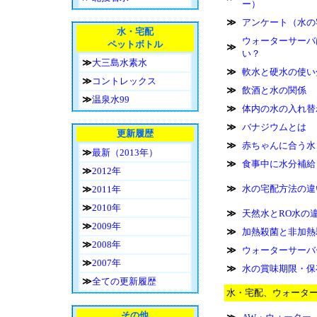
ー）
≫
アンケート（水の
水・宅配
ウォーターサーバ
ペットボトル
≫
い？
≫
大三島水素水
≫
軟水と硬水の使い
≫
コントレックス
≫
飲酒と水の関係
≫
温泉水99
≫
体内の水の入れ替
≫
バナジウムとは
更新履歴
≫
赤ちゃんに合う水
≫
最新（2013年）
≫
食事中に水分補給
≫
2012年
≫
水の宅配方法の違
≫
2011年
≫
2010年
≫
天然水とRO水の
≫
2009年
≫
加熱殺菌と非加熱
≫
2008年
≫
ウォーターサーバ
≫
2007年
≫
水の賞味期限・保
≫
全ての更新履歴
水・宅配、ウォータ
その他