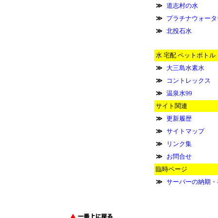
≫
道志村の水
≫
プラチナウォータ
≫
北投石水
水 宅配 ペットボトル
≫
大三島水素水
≫
コントレックス
≫
温泉水99
サイト関連
≫
更新履歴
≫
サイトマップ
≫
リンク集
≫
お問合せ
臨時ページ
≫
サーバーの納期・