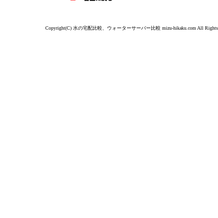
Copyright(C) 水の宅配比較、ウォーターサーバー比較 mizu-hikaku.com All Rights R