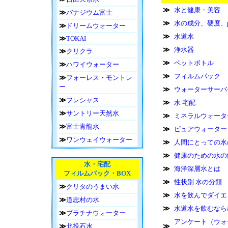
≫
水と健康・美容
≫
バナジウム富士
≫
水の成分、硬度、
≫
ドリームウォーター
≫
水道水
≫
TOKAI
≫
浄水器
≫
クリクラ
≫
ペットボトル
≫
ハワイウォーター
≫
フィルムパック
≫
フォーレス・モントレ
ー
≫
ウォーターサーバ
≫
フレシャス
≫
水 宅配
≫
サントリー天然水
≫
ミネラルウォータ
≫
富士青龍水
≫
ピュアウォーター
≫
ワンウェイウォーター
≫
人間にとっての水
≫
健康のための水の
水・宅配
≫
海洋深層水とは
フィルムパック・BOX
≫
性状別 水の分類
≫
クリタのうまい水
≫
水を飲んでダイエ
≫
道志村の水
≫
水道水を飲むなら
≫
プラチナウォーター
アンケート（ウォ
≫
北投石水
≫