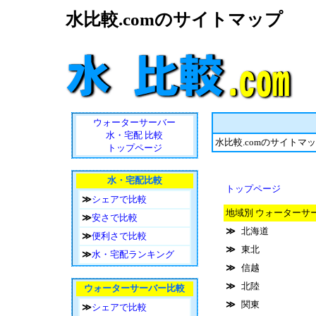
水比較.comのサイトマップ
ウォーターサーバー
水・宅配 比較
水比較.comのサイトマ
トップページ
水・宅配比較
トップページ
≫
シェアで比較
地域別 ウォーターサ
≫
安さで比較
≫
北海道
≫
便利さで比較
≫
東北
≫
水・宅配ランキング
≫
信越
≫
北陸
ウォーターサーバー比較
≫
関東
≫
シェアで比較