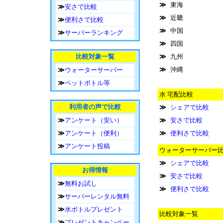
≫
東海
≫
安さで比較
≫
近畿
≫
便利さで比較
≫
中国
≫
サーバーランキング
≫
四国
比較対象一覧
≫
九州
≫
沖縄
≫
ウォーターサーバー
≫
ペットボトル等
水 宅配比較
利用者の声で比較
≫
シェアで比較
≫
アンケート（安い）
≫
安さで比較
≫
アンケート（便利）
≫
便利さで比較
≫
アンケート投稿
ウォーターサーバー
≫
シェアで比較
お得情報
≫
安さで比較
≫
無料お試し
≫
便利さで比較
≫
サーバーレンタル無料
≫
水ボトルプレゼント
比較対象一覧
≫
プレゼントキャンペー