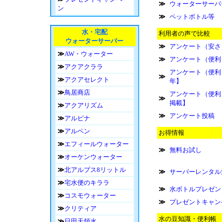
≫
ウォーターサーバ
ン
≫
ペットボトル等
水・宅配
利用者の声で比較
ウォーターサーバー
≫
アンケート（安さ
≫
AW・ウォーター
≫
アンケート（便利
≫
アクアクララ
アンケート（便利さ
≫
≫
アクアセレクト
年】
≫
鳥居商店
アンケート（便利
≫
掲載】
≫
アクアリズム
≫
アンケート投稿
≫
アルピナ
≫
アルペン
お得情報
≫
エフィールウォーター
≫
無料お試し
≫
オーケンウォーター
≫
北アルプス8リットル
≫
サーバーレンタル
≫
宅水便のキララ
≫
水ボトルプレゼン
≫
コスモウォーター
≫
プレゼントキャン
≫
クリティア
水の豆知識・便利帳
≫
日田天領水