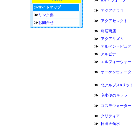
≫
AW・ウォーター
≫サイトマップ
≫
アクアクララ
≫
リンク集
≫
アクアセレクト
≫
お問合せ
≫
鳥居商店
≫
アクアリズム
≫
アルペン・ピュア
≫
アルピナ
≫
エルフィーウォー
≫
オーケンウォータ
≫
北アルプス8リッ
≫
宅水便のキララ
≫
コスモウォーター
≫
クリティア
≫
日田天領水